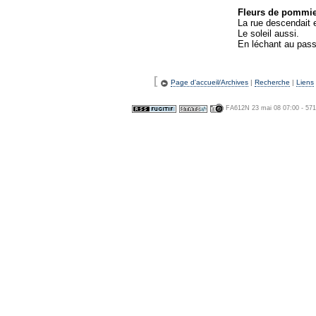
Fleurs de pommier
La rue descendait 
Le soleil aussi.
En léchant au passa
[
Page d'accueil/Archives
|
Recherche
|
Liens
FA612N 23 mai 08 07:00 - 57