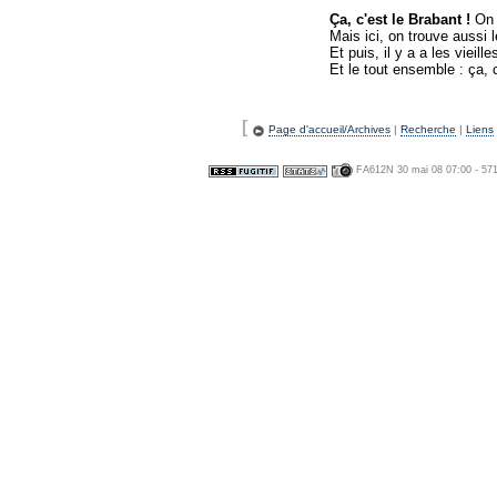
Ça, c'est le Brabant !
On s
Mais ici, on trouve aussi 
Et puis, il y a a les vieill
Et le tout ensemble : ça, c
[
Page d'accueil/Archives
|
Recherche
|
Liens
FA612N 30 mai 08 07:00 - 571