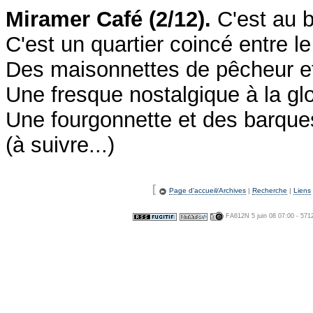
Miramer Café (2/12).
C'est au bo
C'est un quartier coincé entre le
Des maisonnettes de pêcheur et 
Une fresque nostalgique à la glo
Une fourgonnette et des barques 
(à suivre...)
[
Page d'accueil/Archives
|
Recherche
|
Liens
FA612N 5 juin 08 07:00 - 571