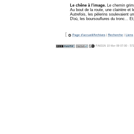
Le chêne à l'image.
Le chemin grimpa
Au bout de la route, une clairière et 
Autrefois, les pèlerins soulevaient 
D'où, les boursouflures du tronc... Et,
[
Page d'accueil/Archives
|
Recherche
|
Liens
FA631N 10 févr 09 07:00 - 57