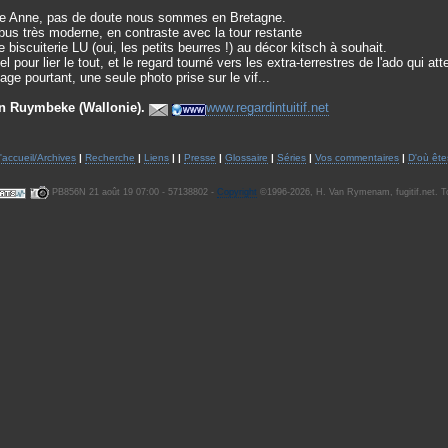
e Anne, pas de doute nous sommes en Bretagne.
bus très moderne, en contraste avec la tour restante
e biscuiterie LU (oui, les petits beurres !) au décor kitsch à souhait.
el pour lier le tout, et le regard tourné vers les extra-terrestres de l'ado qui at
e pourtant, une seule photo prise sur le vif...
n Ruymbeke (Wallonie).
www.regardintuitif.net
accueil/Archives
|
Recherche
|
Liens
| |
Presse
|
Glossaire
|
Séries
|
Vos commentaires
|
D'où ête
PB856N 21 août 19 07:00 - 57138802 -
Copyright
©1996-2026, H. Van Rymenam, fugitif.net. To