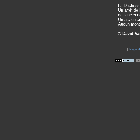
La Duchess
Un arrêt de 
de l'ancienn
Un arc-en-ci
Aucun montag
© David Va
[
Page d'