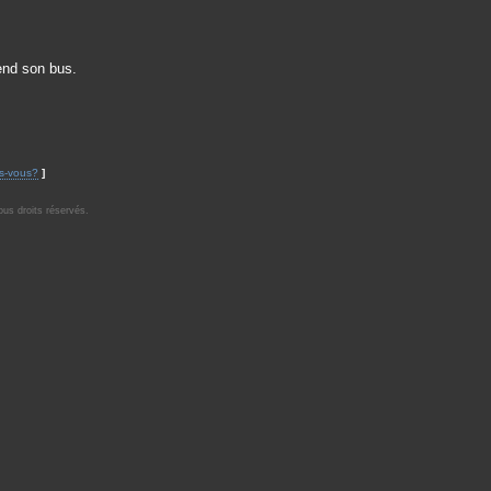
tend son bus.
s-vous?
]
us droits réservés.