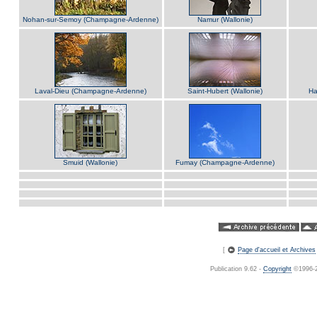
Nohan-sur-Semoy (Champagne-Ardenne)
Namur (Wallonie)
Laval-Dieu (Champagne-Ardenne)
Saint-Hubert (Wallonie)
Ha
Smuid (Wallonie)
Fumay (Champagne-Ardenne)
[
Page d'accueil et Archives
Publication 9.62 -
Copyright
©1996-20