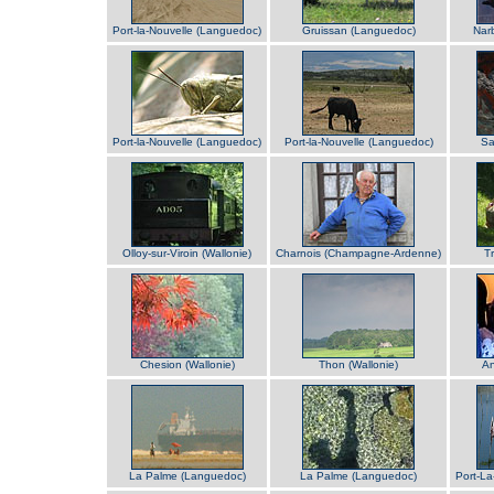
Port-la-Nouvelle (Languedoc)
Gruissan (Languedoc)
Nar
Port-la-Nouvelle (Languedoc)
Port-la-Nouvelle (Languedoc)
Sa
Olloy-sur-Viroin (Wallonie)
Charnois (Champagne-Ardenne)
Tr
Chesion (Wallonie)
Thon (Wallonie)
An
La Palme (Languedoc)
La Palme (Languedoc)
Port-La