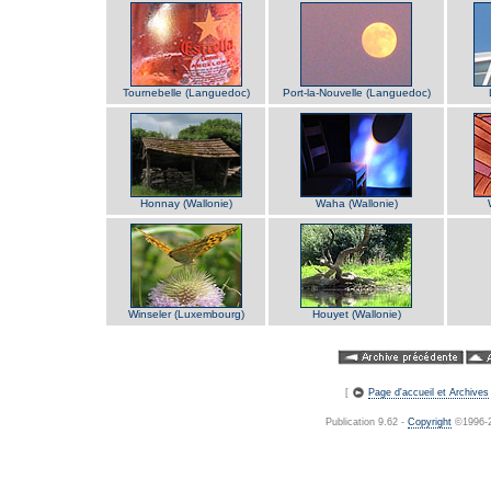
Tournebelle (Languedoc)
Port-la-Nouvelle (Languedoc)
Honnay (Wallonie)
Waha (Wallonie)
Winseler (Luxembourg)
Houyet (Wallonie)
[
Page d'accueil et Archives
Publication 9.62 -
Copyright
©1996-20