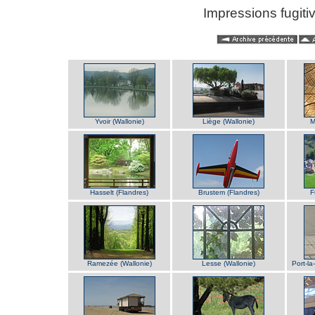
Impressions fugitiv
Yvoir (Wallonie)
Liège (Wallonie)
M
Hasselt (Flandres)
Brustem (Flandres)
F
Ramezée (Wallonie)
Lesse (Wallonie)
Port-l