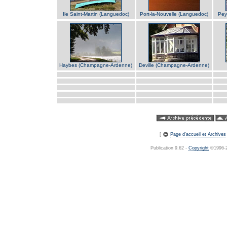
Ile Saint-Martin (Languedoc)
Port-la-Nouvelle (Languedoc)
Pey
Haybes (Champagne-Ardenne)
Deville (Champagne-Ardenne)
[
Page d'accueil et Archives
Publication 9.62 -
Copyright
©1996-20